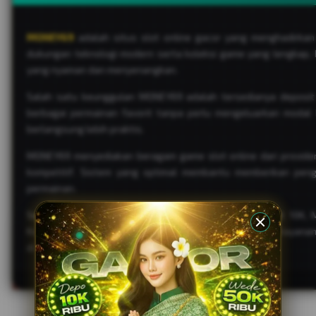
MONEY69
adalah situs slot online gacor yang menghadirka
dukungan teknologi modern serta koleksi game yang lengkap, 
yang nyaman dan menyenangkan.
Salah satu keunggulan MONEY69 adalah tersedianya deposit m
berbagai permainan favorit tanpa perlu mengeluarkan modal 
berlangsung lebih praktis.
MONEY69 menyediakan beragam game slot online dari provider 
kompetitif. Sistem yang optimal membantu memberikan peng
permainan.
Selain menghadirkan slot online gacor dengan deposit 10K
Kombinasi permainan lengkap, transaksi cepat, serta pelayanan
di Indonesia.