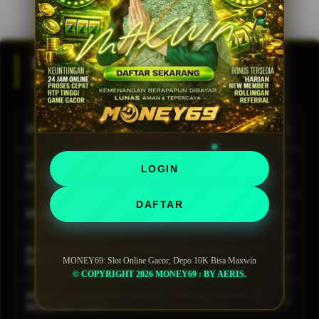
FAQ MONEY69
MONEY69 SLOT ONLINE GACOR FAQ
+
APA ITU MONEY69 SLOT ONLINE GACOR?
MONEY69 adalah situs slot online gacor yang
APAKAH MONEY69 MENERIMA DEPOSIT MULAI 10
LOGIN
+
menyediakan berbagai pilihan permainan populer
RIBU?
dari provider ternama dengan akses mudah,
Ya, MONEY69 menyediakan pilihan deposit yang
DAFTAR
transaksi cepat, dan peluang kemenangan yang
+
MENGAPA MONEY69 DISEBUT SLOT ONLINE GACOR?
terjangkau mulai dari 10 ribu rupiah sehingga
menarik bagi para pemain.
pemain dapat menikmati berbagai permainan slot
Banyak pemain memilih MONEY69 karena koleksi
BAGAIMANA PELUANG MENDAPATKAN MAXWIN DI
online tanpa harus menyiapkan modal besar.
+
game yang lengkap, performa platform yang
MONEY69: Slot Online Gacor, Depo 10K Bisa Maxwin
MONEY69?
© COPYRIGHT 2026 MONEY69 : BY AERIS.
stabil, serta tersedianya berbagai permainan
Peluang kemenangan dipengaruhi oleh mekanisme
favorit yang sering menjadi pilihan komunitas
APAKAH TRANSAKSI DEPOSIT DAN WITHDRAW DI
+
masing-masing permainan. Pemain dapat memilih
MONEY69 AMAN?
pecinta slot online.