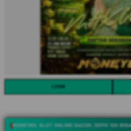
LOGIN
MONEY69: SLOT ONLINE GACOR, DEPO 10K BIS